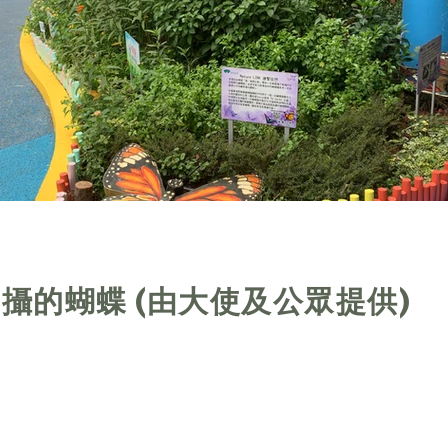
攝的蝴蝶 (由大使及公眾提供)