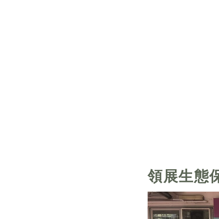
​鳳園蝴蝶保育區
領展生態