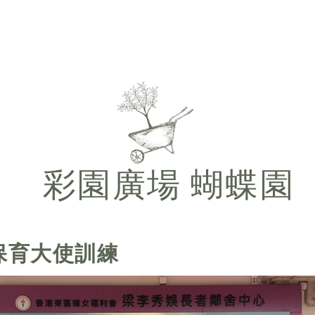
主頁
關於計劃
活動內容
領展商場蝴蝶園
參
彩園廣場 蝴蝶園
保育大使訓練