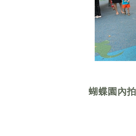
蝴蝶園內拍