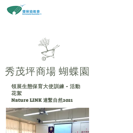
​鳳園蝴蝶保育區
秀茂坪商場 蝴蝶園
領展生態保育大使訓練 - 活動
花絮
Nature LINK 連繫自然2021