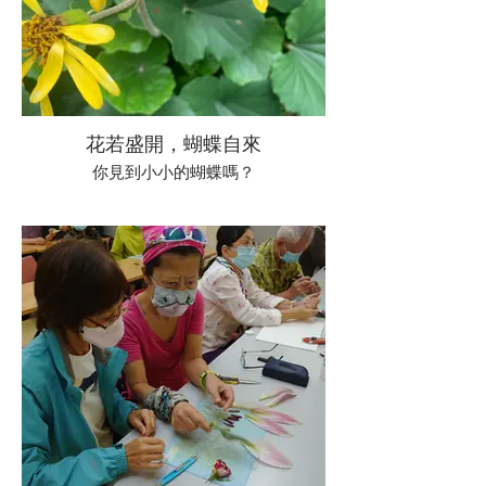
花若盛開，蝴蝶自來
你見到小小的蝴蝶嗎？