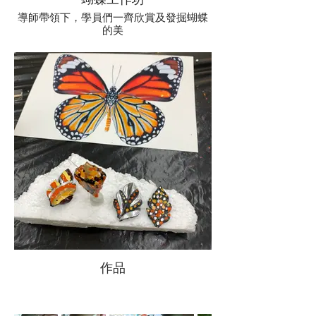
導師帶領下，學員們一齊欣賞及發掘蝴蝶
的美
作品