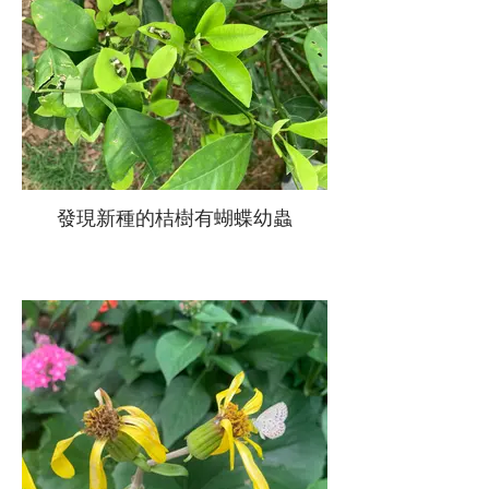
發現新種的桔樹有蝴蝶幼蟲