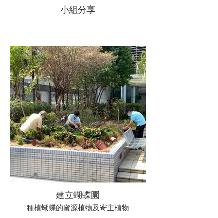
小組分享
建立蝴蝶園
種植蝴蝶的蜜源植物及寄主植物