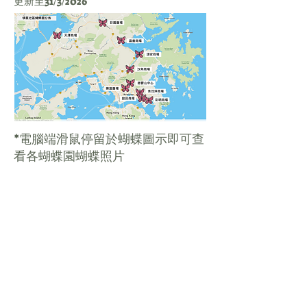
更新至31/3/2026
​*電腦端滑鼠停留於蝴蝶圖示即可查
看各蝴蝶園蝴蝶照片