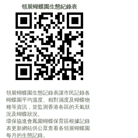
領展蝴蝶園生態紀錄表
領展蝴蝶園生態記
錄表讓市民記錄
各
蝴蝶園平均溫度、相對濕度及蝴蝶物
種等資訊，並監測香港各區的天氣狀
況及蝴蝶狀況。
環保協進會鳳園蝴蝶保育區根據記錄
表更新網站供公眾查看各領展蝴蝶園
每月的生態記錄。