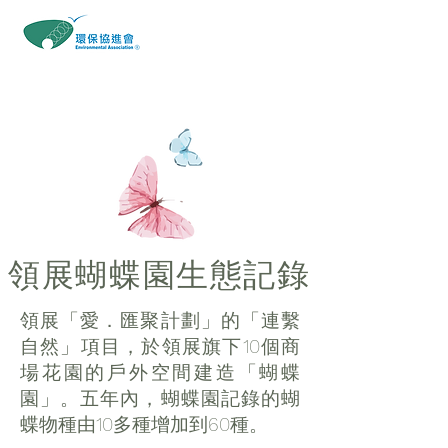
​鳳園蝴蝶保育區
領展蝴蝶園生態記錄
領展「愛．匯聚計劃」的「連繫
自然」項目，於領展旗下10個商
場花園的戶外空間建造「蝴蝶
園」。五年內，蝴蝶園記錄的蝴
蝶物種由10多種增加到60種。